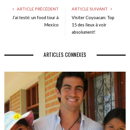
s
ARTICLE PRÉCÉDENT
ARTICLE SUIVANT
i
J’ai testé: un food tour à
Visiter Coyoacan: Top
t
e
Mexico
15 des lieux à voir
absolument!
ARTICLES CONNEXES