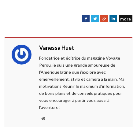
more
F
T
G
L
a
w
o
i
c
i
o
n
e
t
g
k
Vanessa Huet
b
t
l
e
o
e
e
d
Fondatrice et éditrice du magazine Voyage
o
r
+
I
Perou, je suis une grande amoureuse de
k
n
l’Amérique latine que j’explore avec
émerveillement, stylo et caméra à la main. Ma
motivation? Réunir le maximum d’information,
de bons plans et de conseils pratiques pour
vous encourager à partir vous aussi à
l’aventure!
W
e
b