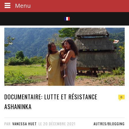
Menu
S
e
a
r
c
h
DOCUMENTAIRE: LUTTE ET RÉSISTANCE
0
ASHANINKA
PAR
VANESSA HUET
LE
20 DÉCEMBRE 2021
AUTRES/BLOGGING