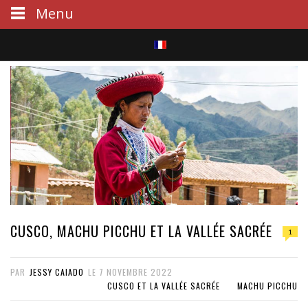
Menu
S
e
a
r
c
h
CUSCO, MACHU PICCHU ET LA VALLÉE SACRÉE
1
PAR
JESSY CAIADO
LE
7 NOVEMBRE 2022
CUSCO ET LA VALLÉE SACRÉE
MACHU PICCHU