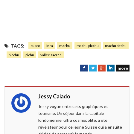
TAGS:
cusco
inca
machu
machu picchu
machu pitchu
picchu
pichu
vallée sacrée
more
F
T
G
L
a
w
o
i
c
i
o
n
e
t
g
k
Jessy Caiado
b
t
l
e
o
e
e
d
Jessy vogue entre arts graphiques et
o
r
+
I
tourisme. Un séjour dans la capitale
k
n
londonienne, ultra cosmopolite, a été
révélateur pour ce jeune Suisse qui a ensuite
décidé de parcourir le monde.