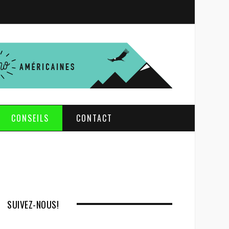
S
e
a
r
c
h
CONSEILS
CONTACT
SUIVEZ-NOUS!