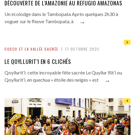
DÉCOUVERTE DE L’AMAZONIE AU REFUGIO AMAZONAS
Un écolodge dans le Tambopata Après quelques 2h30 à
→
voguer sur le fleuve Tambopata, à
3
CUSCO ET LA VALLÉE SACRÉE
17 OCTOBRE 2023
LE QOYLLURIT’I EN 6 CLICHÉS
Qoyllurit’i: cette incroyable fête sacrée Le Quyllur Rit’i ou
→
Qoyllurit’i, en quechua « étoile des neiges » est
4