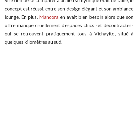
Si le défi de se comparer à un lieu si mythique était de taille, le
concept est réussi, entre son design élégant et son ambiance
lounge. En plus,
Mancora
en avait bien besoin alors que son
offre manque cruellement d’espaces chics -et décontractés-
qui se retrouvent pratiquement tous à Vichayito, situé à
quelques kilomètres au sud.