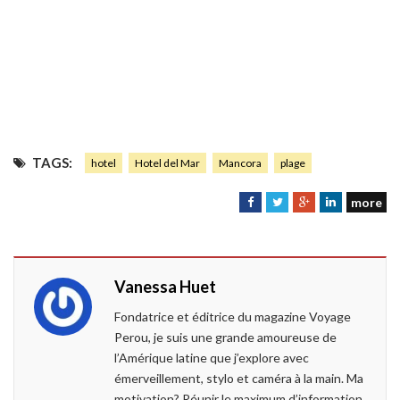
TAGS:
hotel
Hotel del Mar
Mancora
plage
more
F
T
G
L
a
w
o
i
c
i
o
n
e
t
g
k
Vanessa Huet
b
t
l
e
o
e
e
d
Fondatrice et éditrice du magazine Voyage
o
r
+
I
Perou, je suis une grande amoureuse de
k
n
l’Amérique latine que j’explore avec
émerveillement, stylo et caméra à la main. Ma
motivation? Réunir le maximum d’information,