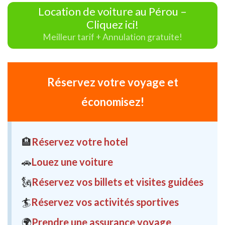
Location de voiture au Pérou –
Cliquez ici!
Meilleur tarif + Annulation gratuite!
Réservez votre voyage et
économisez!
🏨
Réservez votre hotel
🚗
Louez une voiture
🗽
Réservez vos billets et visites guidées
🏄
Réservez vos activités sportives
🌍
Prendre une assurance voyage