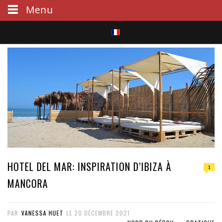
Menu
S
e
a
r
c
h
HOTEL DEL MAR: INSPIRATION D’IBIZA À
1
MANCORA
PAR
VANESSA HUET
LE
20 DÉCEMBRE 2021