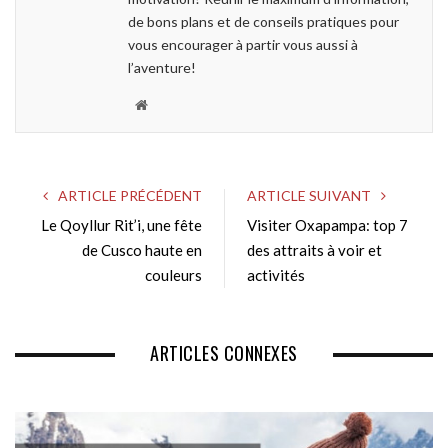
de bons plans et de conseils pratiques pour
vous encourager à partir vous aussi à
l’aventure!
W
e
b
s
ARTICLE PRÉCÉDENT
ARTICLE SUIVANT
i
Le Qoyllur Rit’i, une fête
Visiter Oxapampa: top 7
t
de Cusco haute en
e
des attraits à voir et
couleurs
activités
ARTICLES CONNEXES