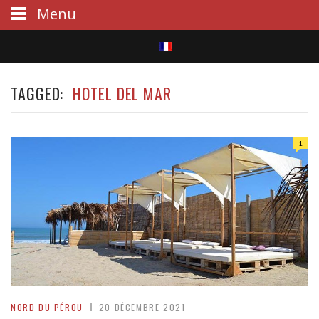
Menu
S
TAGGED:
HOTEL DEL MAR
e
a
1
r
c
h
NORD DU PÉROU
20 DÉCEMBRE 2021