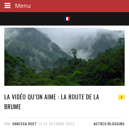
Menu
S
e
a
r
c
h
LA VIDÉO QU’ON AIME : LA ROUTE DE LA
1
BRUME
PAR
VANESSA HUET
LE
22 OCTOBRE 2023
AUTRES/BLOGGING