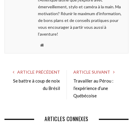
émerveillement, stylo et caméra à la main. Ma
motivation? Réunir le maximum d’information,
de bons plans et de conseils pratiques pour
vous encourager à partir vous aussi à
l’aventure!
W
e
b
s
ARTICLE PRÉCÉDENT
ARTICLE SUIVANT
i
Se battre à coup de noix
Travailler au Pérou :
t
du Brésil
e
l’expérience d’une
Québécoise
ARTICLES CONNEXES