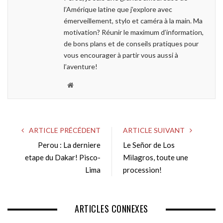
k
n
l’Amérique latine que j’explore avec
émerveillement, stylo et caméra à la main. Ma
motivation? Réunir le maximum d’information,
de bons plans et de conseils pratiques pour
vous encourager à partir vous aussi à
l’aventure!
W
e
b
s
ARTICLE PRÉCÉDENT
ARTICLE SUIVANT
i
Perou : La derniere
Le Señor de Los
t
etape du Dakar! Pisco-
e
Milagros, toute une
Lima
procession!
ARTICLES CONNEXES