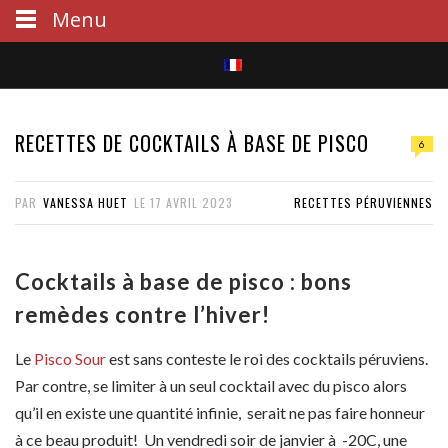
Menu
S
e
RECETTES DE COCKTAILS À BASE DE PISCO
6
a
PAR
VANESSA HUET
LE
17 AVRIL 2023
RECETTES PÉRUVIENNES
r
c
Cocktails à base de pisco : bons
h
remèdes contre l’hiver!
Le
Pisco Sour
est sans conteste le roi des cocktails péruviens.
Par contre, se limiter à un seul cocktail avec du pisco alors
qu’il en existe une quantité infinie, serait ne pas faire honneur
à ce beau produit! Un vendredi soir de janvier à -20C, une