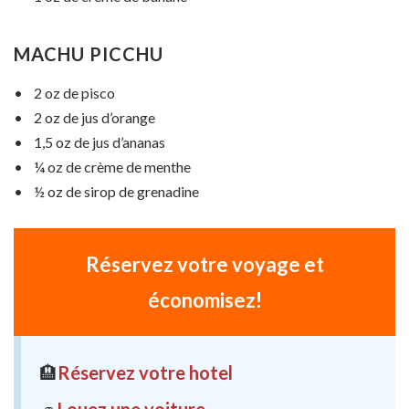
MACHU PICCHU
• 2 oz de pisco
• 2 oz de jus d’orange
• 1,5 oz de jus d’ananas
• ¼ oz de crème de menthe
• ½ oz de sirop de grenadine
Réservez votre voyage et
économisez!
🏨
Réservez votre hotel