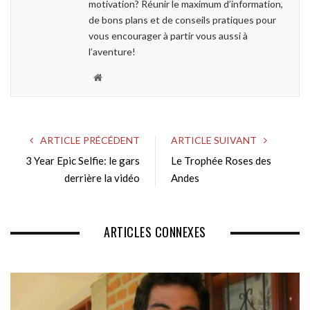
motivation? Réunir le maximum d’information,
de bons plans et de conseils pratiques pour
vous encourager à partir vous aussi à
l’aventure!
W
e
b
s
ARTICLE PRÉCÉDENT
ARTICLE SUIVANT
i
3 Year Epic Selfie: le gars
Le Trophée Roses des
t
derrière la vidéo
e
Andes
ARTICLES CONNEXES