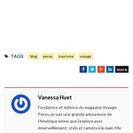
TAGS:
blog
perou
tourisme
voyage
more
F
T
G
L
a
w
o
i
c
i
o
n
e
t
g
k
Vanessa Huet
b
t
l
e
o
e
e
d
Fondatrice et éditrice du magazine Voyage
o
r
+
I
Perou, je suis une grande amoureuse de
k
n
l’Amérique latine que j’explore avec
émerveillement, stylo et caméra à la main. Ma