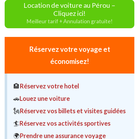
Location de voiture au Pérou –
Cliquez ici!
Meilleur tarif + Annulation gratuite!
Réservez votre voyage et
économisez!
🏨
Réservez votre hotel
🚗
Louez une voiture
🗽
Réservez vos billets et visites guidées
🏄
Réservez vos activités sportives
🌍
Prendre une assurance voyage