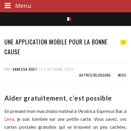
Menu
S
e
UNE APPLICATION MOBILE POUR LA BONNE
2
a
CAUSE
r
PAR
VANESSA HUET
LE
2 OCTOBRE 2023
c
AUTRES/BLOGGING
MISC
h
Aider gratuitement, c’est possible
En prenant mon macchiato matinal à l’Arabica Espresso Bar, à
Lima
, je suis tombée sur une petite carte. Vous savez, ces
cartes postales gratuites qui se trouvent un peu cachées,