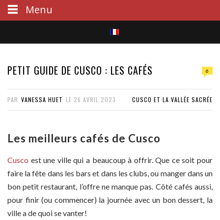
Menu
S
e
PETIT GUIDE DE CUSCO : LES CAFÉS
6
a
PAR
VANESSA HUET
LE
26 AVRIL 2023
CUSCO ET LA VALLÉE SACRÉE
r
c
Les meilleurs cafés de Cusco
h
Cusco
est une ville qui a beaucoup à offrir. Que ce soit pour
faire la fête dans les bars et dans les clubs, ou manger dans un
bon petit restaurant, l’offre ne manque pas. Côté cafés aussi,
pour finir (ou commencer) la journée avec un bon dessert, la
ville a de quoi se vanter!