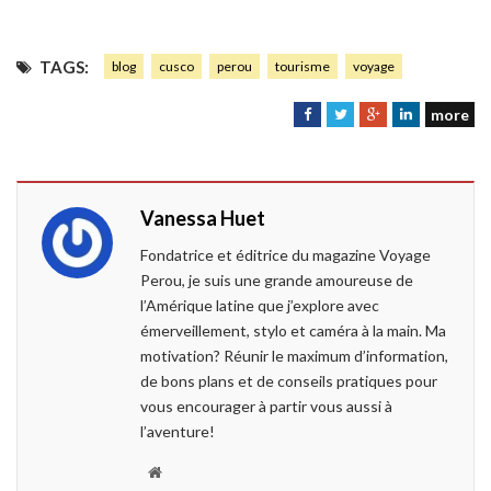
TAGS:
blog
cusco
perou
tourisme
voyage
more
F
T
G
L
a
w
o
i
c
i
o
n
e
t
g
k
Vanessa Huet
b
t
l
e
o
e
e
d
Fondatrice et éditrice du magazine Voyage
o
r
+
I
Perou, je suis une grande amoureuse de
k
n
l’Amérique latine que j’explore avec
émerveillement, stylo et caméra à la main. Ma
motivation? Réunir le maximum d’information,
de bons plans et de conseils pratiques pour
vous encourager à partir vous aussi à
l’aventure!
W