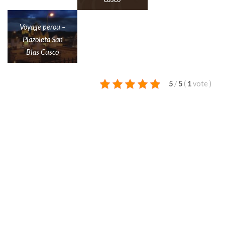
Voyage perou –
Plazoleta San
Blas Cusco
5
/
5
(
1
vote
)