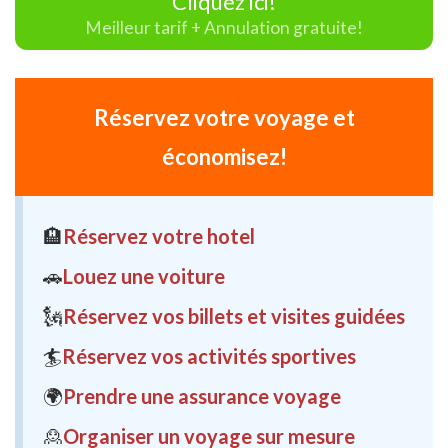
Cliquez ici!
Meilleur tarif + Annulation gratuite!
Réservez votre voyage et
économisez!
🏨
Réservez votre hotel
🚗
Louez une voiture
🗽
Réservez vos billets et visites guidées
🏄
Réservez vos activités sportives
🌍
Prendre une assurance voyage
🙎
Organiser un voyage sur mesure