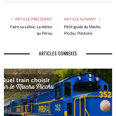
e
b
s
ARTICLE PRÉCÉDENT
ARTICLE SUIVANT
i
Faire sa valise: La météo
Petit guide du Machu
t
au Pérou
e
Picchu: l’histoire
ARTICLES CONNEXES