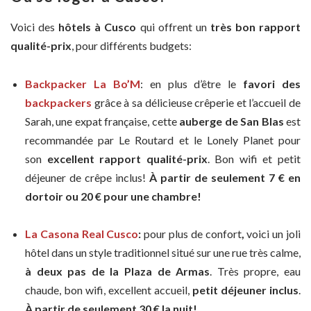
Voici des
hôtels à Cusco
qui offrent un
très bon rapport
qualité-prix
, pour différents budgets:
Backpacker La Bo’M
: en plus d’être le
favori des
backpackers
grâce à sa délicieuse crêperie et l’accueil de
Sarah, une expat française, cette
auberge de San Blas
est
recommandée par Le Routard et le Lonely Planet pour
son
excellent rapport qualité-prix
. Bon wifi et petit
déjeuner de crêpe inclus!
À partir de seulement 7 € en
dortoir ou 20 € pour une chambre!
La Casona Real Cusco
:
pour plus de confort
,
voici un joli
hôtel dans un style traditionnel situé sur une rue très calme,
à deux pas de la Plaza de Armas
. Très propre, eau
chaude, bon wifi, excellent accueil,
petit déjeuner inclus
.
À partir de seulement 30 € la nuit!