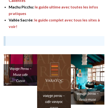
Calientes
Machu Picchu:
le guide ultime avec toutes les infos
pratiques
Vallée Sacrée
: le guide complet avec tous les sites à
voir!
Voyage Perou –
Muse cafe
Cusco
voyage perou –
voayge perou –
cusco muse
cafe varayoc
cusco