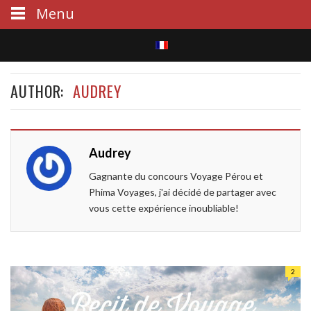
Menu
S
AUTHOR:
AUDREY
e
a
r
Audrey
c
Gagnante du concours Voyage Pérou et
Phima Voyages, j'ai décidé de partager avec
h
vous cette expérience inoubliable!
2