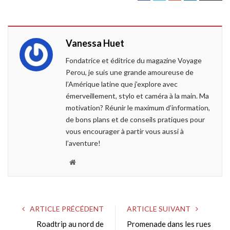
a
w
o
i
c
i
o
n
e
t
g
k
Vanessa Huet
b
t
l
e
o
e
e
d
Fondatrice et éditrice du magazine Voyage
o
r
+
I
Perou, je suis une grande amoureuse de
k
n
l’Amérique latine que j’explore avec
émerveillement, stylo et caméra à la main. Ma
motivation? Réunir le maximum d’information,
de bons plans et de conseils pratiques pour
vous encourager à partir vous aussi à
l’aventure!
W
e
b
s
ARTICLE PRÉCÉDENT
ARTICLE SUIVANT
i
Roadtrip au nord de
Promenade dans les rues
t