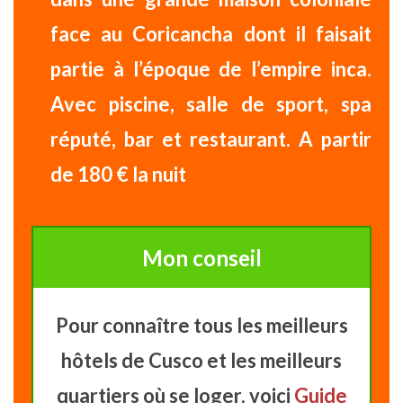
face au
Coricancha
dont il faisait
partie à l’époque de l’empire inca.
Avec piscine, salle de sport, spa
réputé, bar et restaurant.
A partir
de
180
€
la nuit
Mon conseil
Pour connaître tous les meilleurs
hôtels de Cusco et les meilleurs
quartiers où se loger, voici
Guide