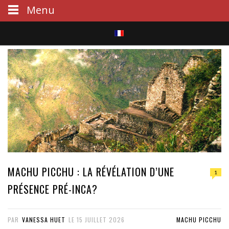
Menu
S
e
a
r
c
h
MACHU PICCHU : LA RÉVÉLATION D’UNE
1
PRÉSENCE PRÉ-INCA?
PAR
VANESSA HUET
LE
15 JUILLET 2026
MACHU PICCHU