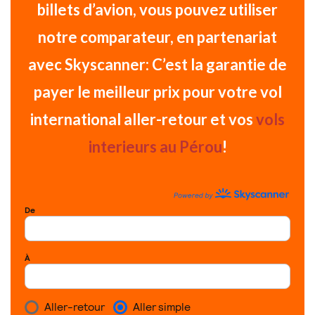
billets d’avion
, vous pouvez utiliser
notre comparateur, en partenariat
avec Skyscanner:
C’est la garantie de
payer le meilleur prix
pour votre vol
international aller-retour et vos
vols
interieurs au Pérou
!