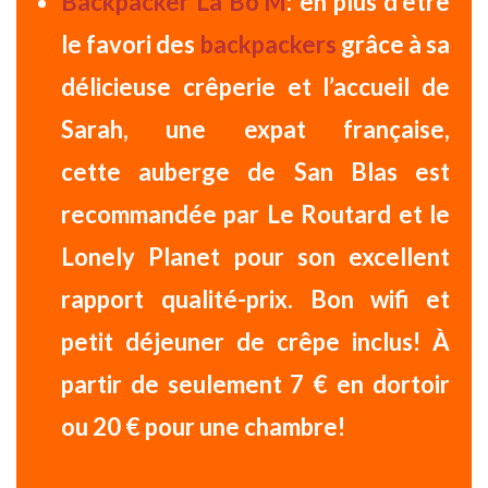
Backpacker La Bo’M
: en plus d’être
le
favori des
backpackers
grâce à sa
délicieuse crêperie et l’accueil de
Sarah, une expat française,
cette
auberge de San Blas
est
recommandée par Le Routard et le
Lonely Planet pour son
excellent
rapport qualité-prix
. Bon wifi et
petit déjeuner de crêpe inclus!
À
partir de seulement 7 € en dortoir
ou 20 € pour une chambre!