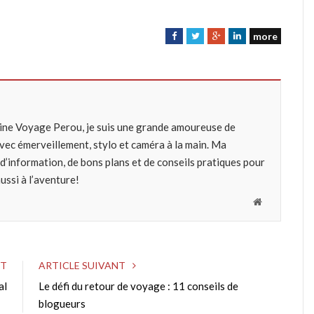
more
F
T
G
L
a
w
o
i
c
i
o
n
e
t
g
k
b
t
l
e
o
e
e
d
zine Voyage Perou, je suis une grande amoureuse de
o
r
+
I
avec émerveillement, stylo et caméra à la main. Ma
k
n
’information, de bons plans et de conseils pratiques pour
ussi à l’aventure!
W
e
b
s
NT
ARTICLE SUIVANT
i
al
Le défi du retour de voyage : 11 conseils de
t
blogueurs
e