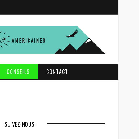
S
e
a
r
c
h
CONSEILS
CONTACT
SUIVEZ-NOUS!