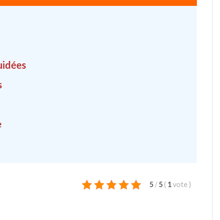
guidées
s
e
5
/
5
(
1
vote
)