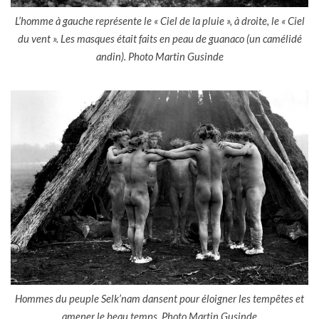
L’homme à gauche représente le « Ciel de la pluie », à droite, le « Ciel
du vent ». Les masques était faits en peau de guanaco (un camélidé
andin). Photo Martin Gusinde
Hommes du peuple Selk’nam dansent pour éloigner les tempêtes et
amener le beau temps. Photo Martin Gusinde