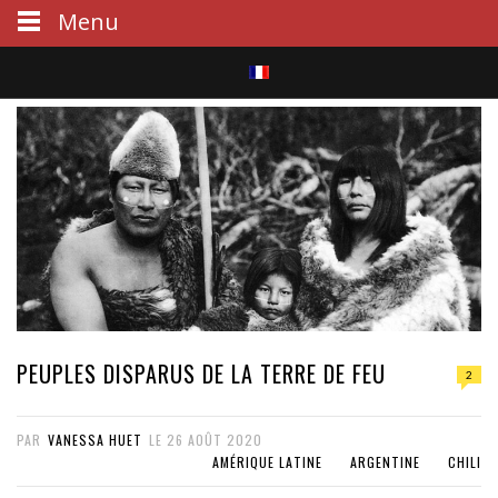
Menu
S
e
a
r
c
h
PEUPLES DISPARUS DE LA TERRE DE FEU
2
PAR
VANESSA HUET
LE
26 AOÛT 2020
AMÉRIQUE LATINE
ARGENTINE
CHILI