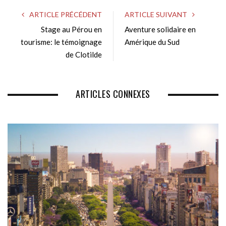
s
ARTICLE PRÉCÉDENT
ARTICLE SUIVANT
i
Stage au Pérou en
Aventure solidaire en
t
tourisme: le témoignage
e
Amérique du Sud
de Clotilde
ARTICLES CONNEXES