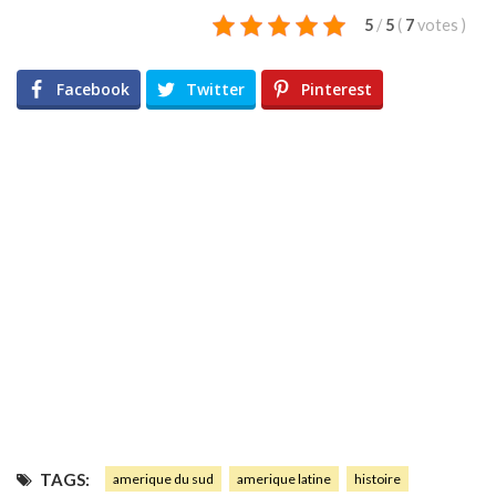
5
/
5
(
7
votes
)
Facebook
Twitter
Pinterest
TAGS:
amerique du sud
amerique latine
histoire