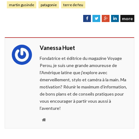
martin gusinde
patagonie
terre de feu
more
F
T
G
L
a
w
o
i
c
i
o
n
e
t
g
k
Vanessa Huet
b
t
l
e
o
e
e
d
Fondatrice et éditrice du magazine Voyage
o
r
+
I
Perou, je suis une grande amoureuse de
k
n
l’Amérique latine que j’explore avec
émerveillement, stylo et caméra à la main. Ma
motivation? Réunir le maximum d’information,
de bons plans et de conseils pratiques pour
vous encourager à partir vous aussi à
l’aventure!
W
e
b