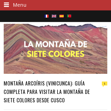
Menu
S
e
a
r
c
h
MONTAÑA ARCOÍRIS (VINICUNCA): GUÍA
1
COMPLETA PARA VISITAR LA MONTAÑA DE
SIETE COLORES DESDE CUSCO