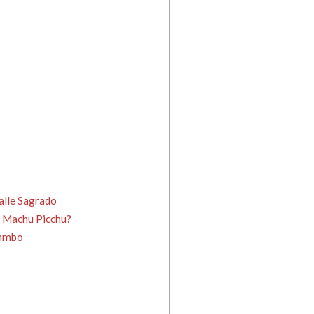
Valle Sagrado
a Machu Picchu?
tambo