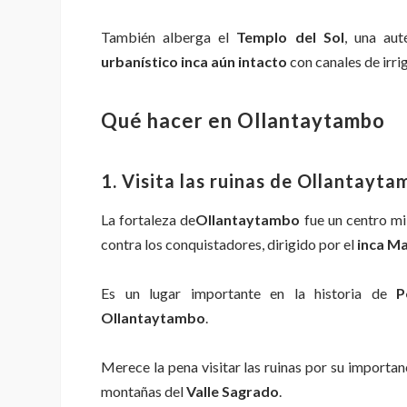
También alberga el
Templo del Sol
, una aut
urbanístico inca aún intacto
con canales de irri
Qué hacer en Ollantaytambo
1. Visita las ruinas de Ollantayt
La fortaleza de
Ollantaytambo
fue un centro mil
contra los conquistadores, dirigido por el
inca Ma
Es un lugar importante en la historia de
P
Ollantaytambo
.
Merece la pena visitar las ruinas por su importanc
montañas del
Valle Sagrado
.