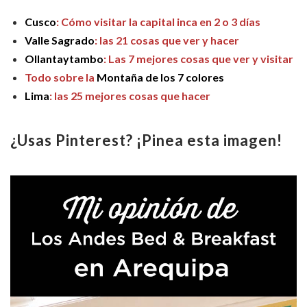
Cusco
: Cómo visitar la capital inca en 2 o 3 días
Valle Sagrado
: las 21 cosas que ver y hacer
Ollantaytambo
: Las 7 mejores cosas que ver y visitar
Todo sobre la
Montaña de los 7 colores
Lima
: las 25 mejores cosas que hacer
¿Usas Pinterest? ¡Pinea esta imagen!