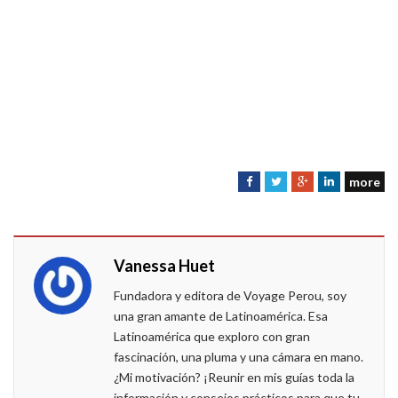
more
F
T
G
L
a
w
o
i
c
i
o
n
e
t
g
k
Vanessa Huet
b
t
l
e
o
e
e
d
Fundadora y editora de Voyage Perou, soy
o
r
+
I
una gran amante de Latinoamérica. Esa
k
n
Latinoamérica que exploro con gran
fascinación, una pluma y una cámara en mano.
¿Mi motivación? ¡Reunir en mis guías toda la
información y consejos prácticos para que tu