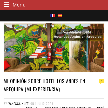
Menu
S
e
a
r
c
h
MI OPINIÓN SOBRE HOTEL LOS ANDES EN
0
AREQUIPA (MI EXPERIENCIA)
BY
VANESSA HUET
ON
1 JULIO 2026