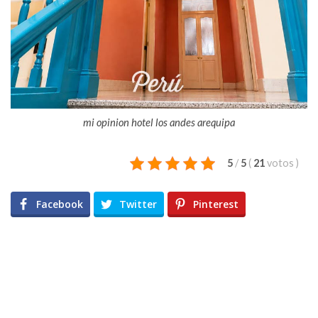
mi opinion hotel los andes arequipa
5
/
5
(
21
votos
)
Facebook
Twitter
Pinterest