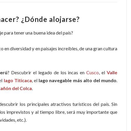
hacer? ¿D
ó
nde alojarse?
je para tener una buena idea del país?
 en diversidad y en paisajes increíbles, de una gran cultura
Perú
? Descubrir el legado de los incas en
Cusco
, el
Valle
el
lago Titicaca
, el
lago navegable más alto del mundo
.
añón del Colca
.
descubrir los principales atractivos turísticos del país. Sin
s imprevistos y al tiempo libre, será muy importante que
vidades, etc.).