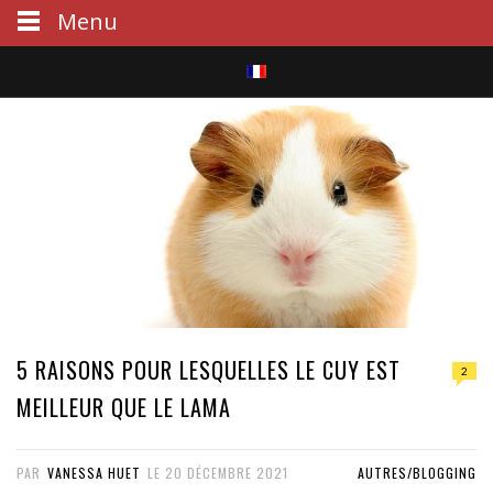
Menu
S
e
a
r
c
h
5 RAISONS POUR LESQUELLES LE CUY EST
2
MEILLEUR QUE LE LAMA
PAR
VANESSA HUET
LE
20 DÉCEMBRE 2021
AUTRES/BLOGGING