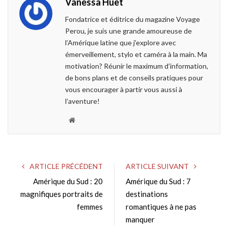
Vanessa Huet
b
t
l
e
o
e
e
d
Fondatrice et éditrice du magazine Voyage
o
r
+
I
Perou, je suis une grande amoureuse de
k
n
l’Amérique latine que j’explore avec
émerveillement, stylo et caméra à la main. Ma
motivation? Réunir le maximum d’information,
de bons plans et de conseils pratiques pour
vous encourager à partir vous aussi à
l’aventure!
W
e
b
s
ARTICLE PRÉCÉDENT
ARTICLE SUIVANT
i
Amérique du Sud : 20
Amérique du Sud : 7
t
magnifiques portraits de
e
destinations
femmes
romantiques à ne pas
manquer