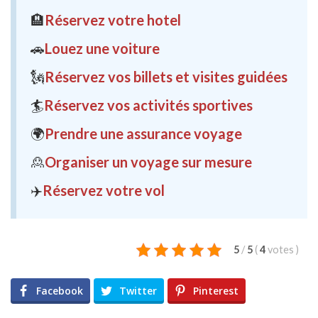
🏨
Réservez votre hotel
🚗
Louez une voiture
🗽
Réservez vos billets et visites guidées
🏄
Réservez vos activités sportives
🌍
Prendre une assurance voyage
🙎
Organiser un voyage sur mesure
✈️
Réservez votre vol
5
/
5
(
4
votes
)
Facebook
Twitter
Pinterest