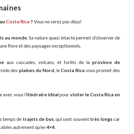
emaines
 au
Costa Rica
?
Vous ne serez pas déçu!
és au monde
. Sa nature quasi intacte permet d’observer de
une flore et des paysages exceptionnels.
be
aux cascades, volcans, et forêts de la
province de
humide des
plaines du Nord
, le
Costa Rica
vous promet des
e avec vous l’
itinéraire idéal
pour
visiter le Costa Rica en
es temps de
trajets de bus
, qui sont souvent
très longs
car
icables autrement qu’en
4×4
.