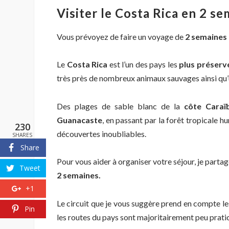
Visiter le Costa Rica en 2 s
Vous prévoyez de faire un voyage de
2 semaines
Le
Costa Rica
est l’un des pays les
plus préserv
très près de nombreux animaux sauvages ainsi qu’
Des plages de sable blanc de la
côte Caraï
Guanacaste
, en passant par la forêt tropicale 
230
découvertes inoubliables.
SHARES
Share
Pour vous aider à organiser votre séjour, je partag
Tweet
2 semaines.
+1
Le circuit que je vous suggère prend en compte l
Pin
les routes du pays sont majoritairement peu prat