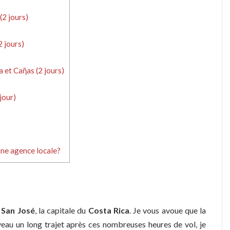
l
(2 jours)
2 jours)
 et Caῆas (2 jours)
jour)
une agence locale?
e
San José
, la capitale du
Costa Rica
. Je vous avoue que la
uveau un long trajet après ces nombreuses heures de vol, je