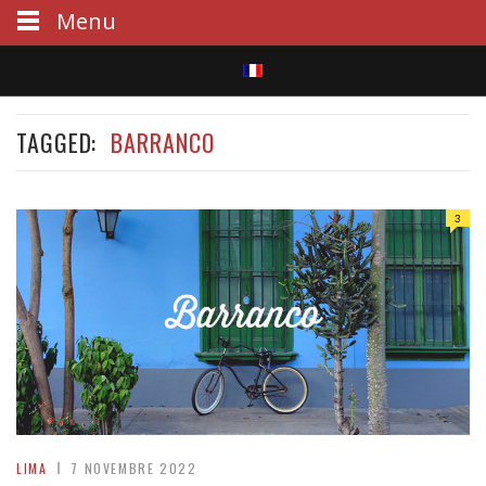
Menu
S
TAGGED:
BARRANCO
e
a
3
r
c
h
LIMA
7 NOVEMBRE 2022