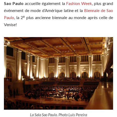
Sao Paulo
accueille également la
Fashion Week
, plus grand
événement de mode d’Amérique latine et la
Biennale de Sao
e
Paulo
, la 2
plus ancienne biennale au monde après celle de
Venise!
La Sala Sao Paulo. Photo Luis Pereira