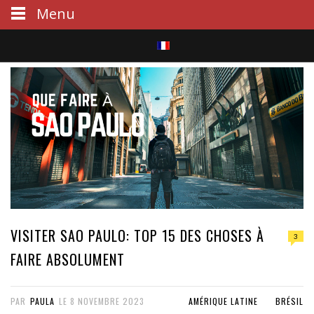
Menu
S
e
a
r
c
h
VISITER SAO PAULO: TOP 15 DES CHOSES À
3
FAIRE ABSOLUMENT
PAR
PAULA
LE
8 NOVEMBRE 2023
AMÉRIQUE LATINE
BRÉSIL