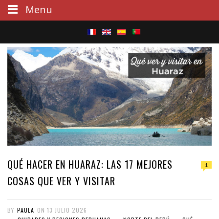
Menu
S
e
a
r
c
h
QUÉ HACER EN HUARAZ: LAS 17 MEJORES
1
COSAS QUE VER Y VISITAR
BY
PAULA
ON
13 JULIO 2026