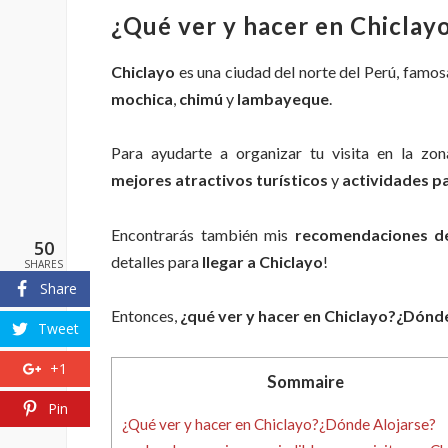
¿Qué ver y hacer en Chiclay
Chiclayo
es una ciudad del norte del Perú, famo
mochica
,
chimú
y
lambayeque
.
Para ayudarte a organizar tu visita en la zon
mejores atractivos turísticos
y
actividades p
Encontrarás también mis
recomendaciones de
50
detalles para
llegar a Chiclayo
!
SHARES
Share
Entonces,
¿qué ver y hacer en Chiclayo?¿Dónd
Tweet
+1
Sommaire
Pin
¿Qué ver y hacer en Chiclayo?¿Dónde Alojarse?