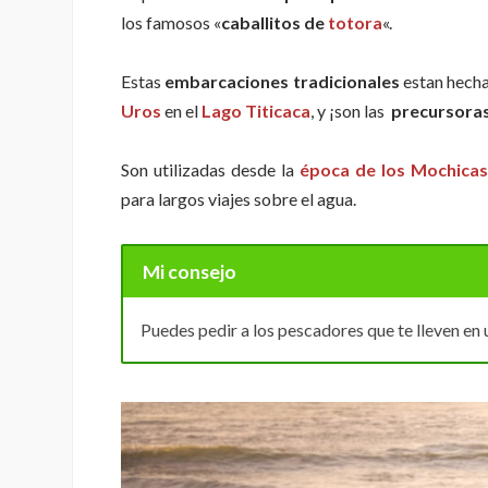
los famosos «
caballitos de
totora
«.
Estas
embarcaciones tradicionales
estan hecha
Uros
en el
Lago Titicaca
, y ¡son las
precursoras 
Son utilizadas desde la
época de los Mochicas
para largos viajes sobre el agua.
Mi consejo
Puedes pedir a los pescadores que te lleven en u