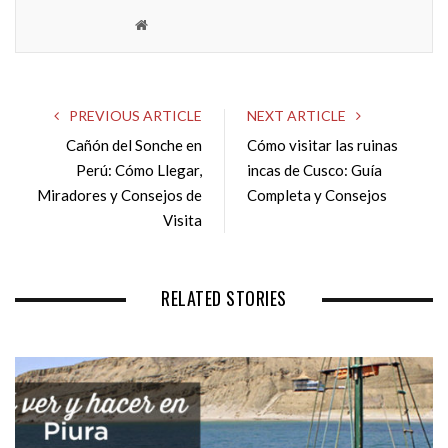
W
e
b
s
PREVIOUS ARTICLE
NEXT ARTICLE
i
Cañón del Sonche en
Cómo visitar las ruinas
t
Perú: Cómo Llegar,
e
incas de Cusco: Guía
Miradores y Consejos de
Completa y Consejos
Visita
RELATED STORIES