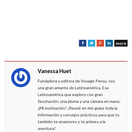
more
F
T
G
L
a
w
o
i
c
i
o
n
e
t
g
k
Vanessa Huet
b
t
l
e
o
e
e
d
Fundadora y editora de Voyage Perou, soy
o
r
+
I
una gran amante de Latinoamérica. Esa
k
n
Latinoamérica que exploro con gran
fascinación, una pluma y una cámara en mano.
¿Mi motivación? ¡Reunir en mis guías toda la
información y consejos prácticos para que tu
también te enamores y te animes a la
aventura!