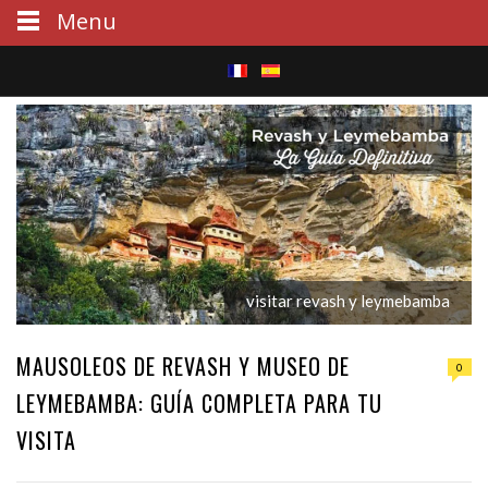
Menu
S
e
a
r
c
visitar revash y leymebamba
h
MAUSOLEOS DE REVASH Y MUSEO DE
0
LEYMEBAMBA: GUÍA COMPLETA PARA TU
VISITA