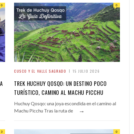
0
0
CUSCO Y EL VALLE SAGRADO
15 JULIO 2026
ÍA
TREK HUCHUY QOSQO: UN DESTINO POCO
TURÍSTICO, CAMINO AL MACHU PICCHU
Huchuy Qosqo: una joya escondida en el camino al
→
Machu Picchu Tras la ruta de
3
0