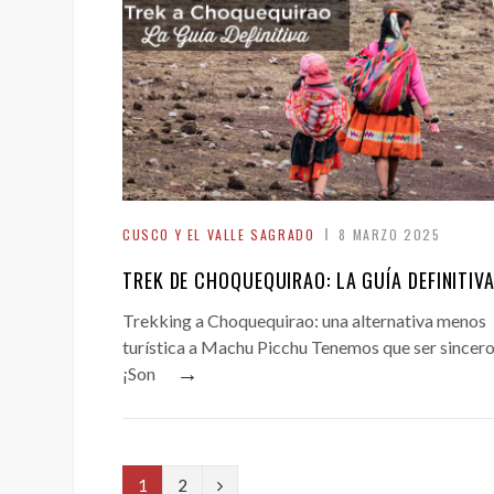
CUSCO Y EL VALLE SAGRADO
8 MARZO 2025
TREK DE CHOQUEQUIRAO: LA GUÍA DEFINITIV
Trekking a Choquequirao: una alternativa menos
turística a Machu Picchu Tenemos que ser sincero
→
¡Son
N
1
2