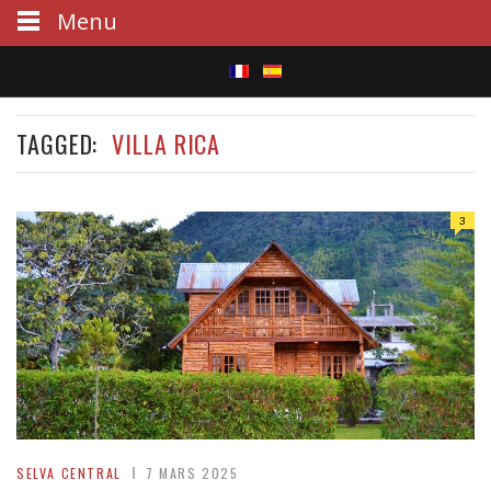
Menu
S
TAGGED:
VILLA RICA
e
a
3
r
c
h
SELVA CENTRAL
7 MARS 2025