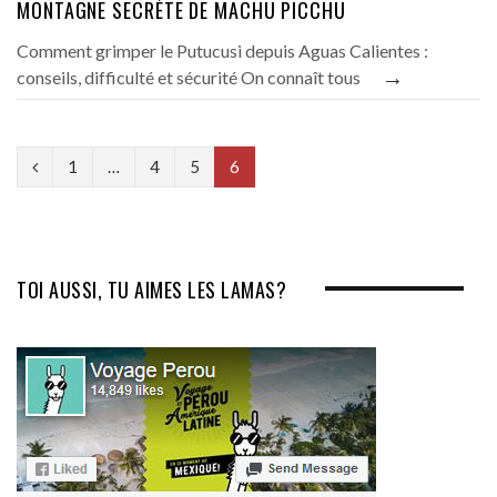
MONTAGNE SECRÈTE DE MACHU PICCHU
Comment grimper le Putucusi depuis Aguas Calientes :
→
conseils, difficulté et sécurité On connaît tous
P
1
…
4
5
6
r
e
v
TOI AUSSI, TU AIMES LES LAMAS?
i
o
u
s