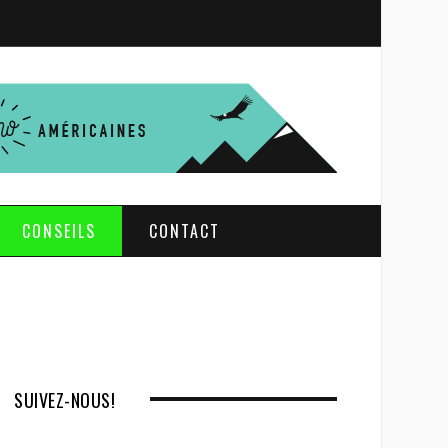
S
e
a
r
c
h
CONSEILS
CONTACT
SUIVEZ-NOUS!