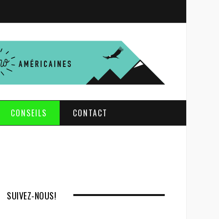
S
e
a
r
c
h
CONSEILS
CONTACT
SUIVEZ-NOUS!