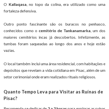
O
Kallaqasa
, no topo da colina, era utilizado como uma
fortaleza defensiva.
Outro ponto fascinante são os buracos no penhasco,
conhecidos como o
cemitério de Tankanamarka
, um dos
maiores cemitérios incas já descobertos. Infelizmente, as
tumbas foram saqueadas ao longo dos anos e hoje estão
vazias.
O local também inclui uma área residencial, com habitações e
depósitos que revelam a vida cotidiana em Pisac, além de um
setor cerimonial onde eram realizados rituais religiosos.
Quanto Tempo Leva para Visitar as Ruínas de
Pisac?
Recomenda-se dedicar de
2 a 3 horas
para explorar as ruínas