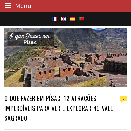
Menu
S
e
a
r
c
h
O QUE FAZER EM PÍSAC: 12 ATRAÇÕES
0
IMPERDÍVEIS PARA VER E EXPLORAR NO VALE
SAGRADO