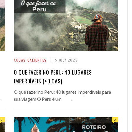
AGUAS CALIENTES
15 JULY 2026
O QUE FAZER NO PERU: 40 LUGARES
IMPERDÍVEIS (+DICAS)
O que fazer no Peru: 40 lugares imperdíveis para
→
→
sua viagem O Peru é um
0
0