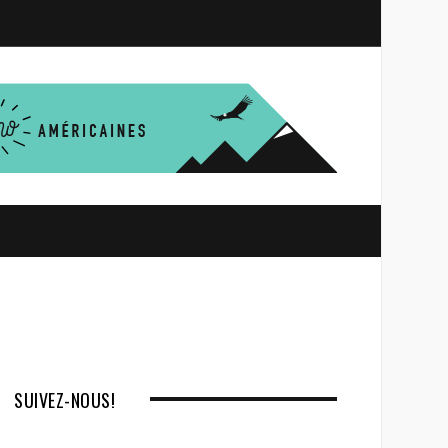
S
e
a
r
c
h
SUIVEZ-NOUS!