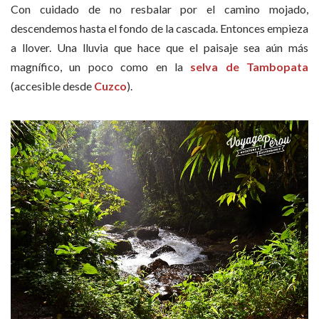
Con cuidado de no resbalar por el camino mojado,
descendemos hasta el fondo de la cascada. Entonces empieza
a llover. Una lluvia que hace que el paisaje sea aún más
magnífico, un poco como en la
selva de Tambopata
(accesible desde
Cuzco
).