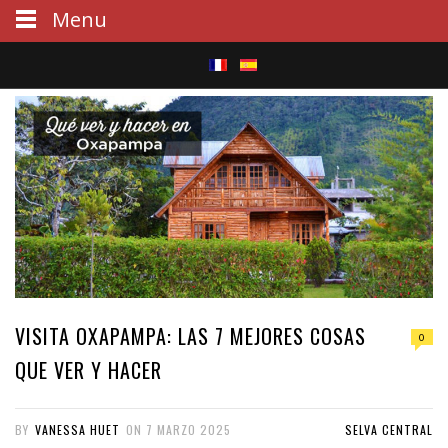
Menu
S
e
a
r
c
h
VISITA OXAPAMPA: LAS 7 MEJORES COSAS
0
QUE VER Y HACER
BY
VANESSA HUET
ON
7 MARZO 2025
SELVA CENTRAL