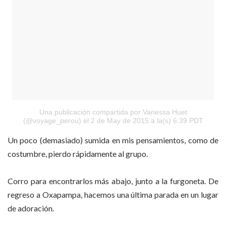
Una publicación compartida por Vanessa Huet
(@voyage_perou)
el 2 de May de 2015 a la(s) 6:39 PDT
Un poco (demasiado) sumida en mis pensamientos, como de
costumbre, pierdo rápidamente al grupo.
Corro para encontrarlos más abajo, junto a la furgoneta. De
regreso a Oxapampa, hacemos una última parada en un lugar
de adoración.