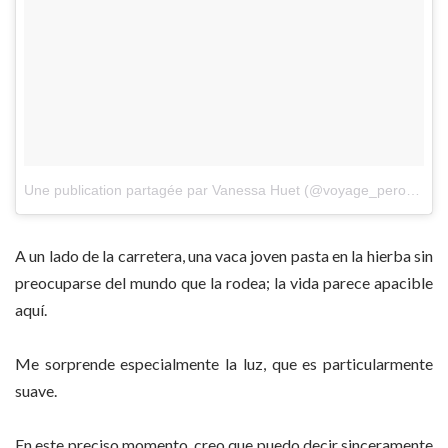
Une publication partagée par Vanessa Huet (@voyage_perou)
le
1
A un lado de la carretera, una vaca joven pasta en la hierba sin
preocuparse del mundo que la rodea; la vida parece apacible
aquí.
Me sorprende especialmente la luz, que es particularmente
suave.
En este preciso momento, creo que puedo decir sinceramente