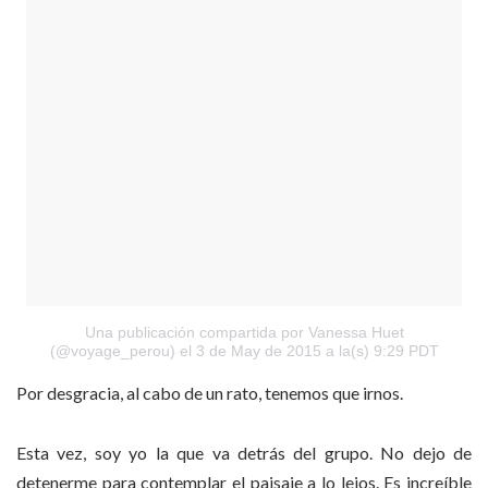
Una publicación compartida por Vanessa Huet
(@voyage_perou)
el 3 de May de 2015 a la(s) 9:29 PDT
Por desgracia, al cabo de un rato, tenemos que irnos.
Esta vez, soy yo la que va detrás del grupo. No dejo de
detenerme para contemplar el paisaje a lo lejos. Es increíble