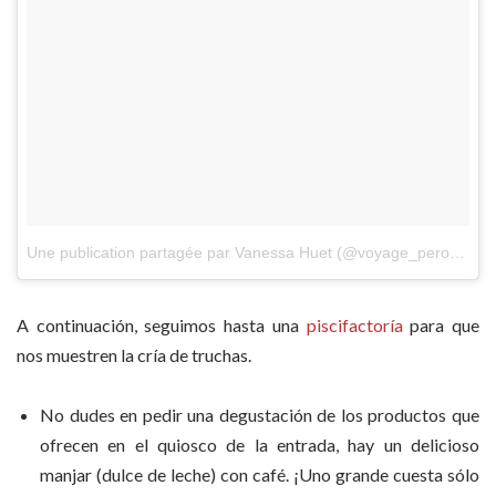
Une publication partagée par Vanessa Huet (@voyage_perou)
le
8
A continuación, seguimos hasta una
piscifactoría
para que
nos muestren la cría de truchas.
No dudes en pedir una degustación de los productos que
ofrecen en el quiosco de la entrada, hay un delicioso
manjar (dulce de leche) con café. ¡Uno grande cuesta sólo