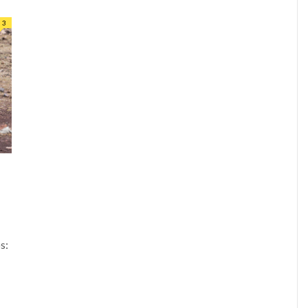
3
A
s: