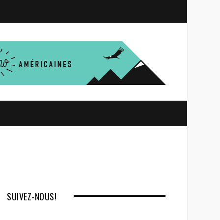
S
e
a
r
c
h
SUIVEZ-NOUS!